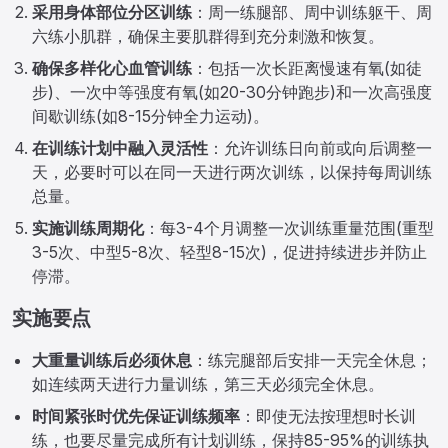
采用身体部位分区训练
：周一练腿部、周中训练躯干、周
六练小肌群，确保主要肌群得到充分刺激和恢复。
确保多样化心血管训练
：包括一次长距离慢速有氧(如徒
步)、一次中等强度有氧(如20-30分钟跑步)和一次高强度
间歇训练(如8-15分钟全力运动)。
在训练计划中融入灵活性
：允许训练日向前或向后调整一
天，必要时可以在同一天进行两次训练，以保持每周训练
总量。
实施训练周期化
：每3-4个月调整一次训练重量范围(重型
3-5次、中型5-8次、轻型8-15次)，促进持续进步并防止
停滞。
实施要点
大重量训练后必须休息
：练完腿部后安排一天完全休息；
如连续两天进行力量训练，第三天必须完全休息。
时间紧张时优先保证训练频率
：即使无法按理想时长训
练，也要尽量完成所有计划训练，保持85-95%的训练执