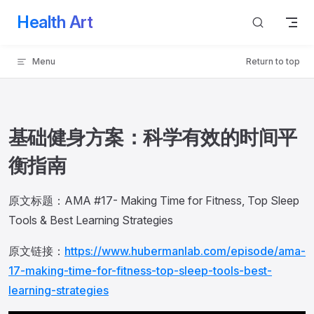
Health Art
Skip to content
Menu
Return to top
基础健身方案：科学有效的时间平
衡指南
原文标题：AMA #17- Making Time for Fitness, Top Sleep
Tools & Best Learning Strategies
原文链接：
https://www.hubermanlab.com/episode/ama-
17-making-time-for-fitness-top-sleep-tools-best-
learning-strategies