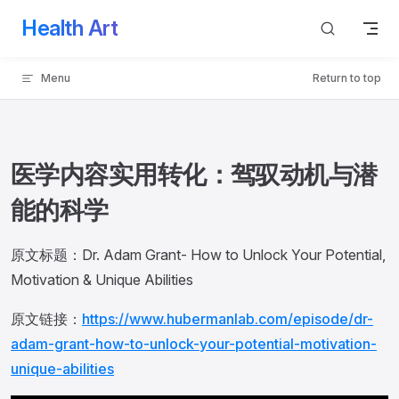
Health Art
Skip to content
Menu
Return to top
医学内容实用转化：驾驭动机与潜
能的科学
原文标题：Dr. Adam Grant- How to Unlock Your Potential,
Motivation & Unique Abilities
原文链接：
https://www.hubermanlab.com/episode/dr-
adam-grant-how-to-unlock-your-potential-motivation-
unique-abilities