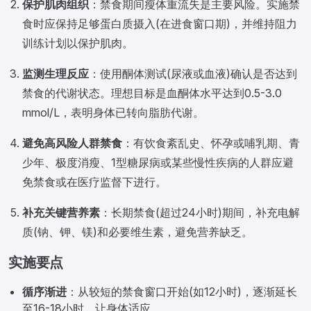
保护肌肉组织
：禁食期间瘦体重流失是主要风险。实施禁
食时应保持足够蛋白质摄入(在进食窗口期)，并维持阻力
训练计划以保护肌肉。
监测生理反应
：使用酮体测试(尿液或血液)确认是否达到
禁食的代谢状态。理想目标是血酮体水平达到0.5-3.0
mmol/L，表明身体已转向脂肪代谢。
避免高风险人群禁食
：有饮食紊乱史、怀孕或哺乳期、青
少年、极度消瘦、1型糖尿病或某些慢性疾病的人群应避
免禁食或在医疗监督下进行。
补充关键营养素
：长期禁食(超过24小时)期间，补充电解
质(钠、钾、镁)和必要维生素，避免营养缺乏。
实施要点
循序渐进
：从较短的禁食窗口开始(如12小时)，逐渐延长
至16-18小时，让身体适应。