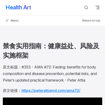
Health Art
Skip to content
Menu
Return to top
禁食实用指南：健康益处、风险及
实施框架
原文标题：#353 - AMA #72: Fasting: benefits for body
composition and disease prevention, potential risks, and
Peter’s updated practical framework - Peter Attia
原文链接：
https://peterattiamd.com/ama72/